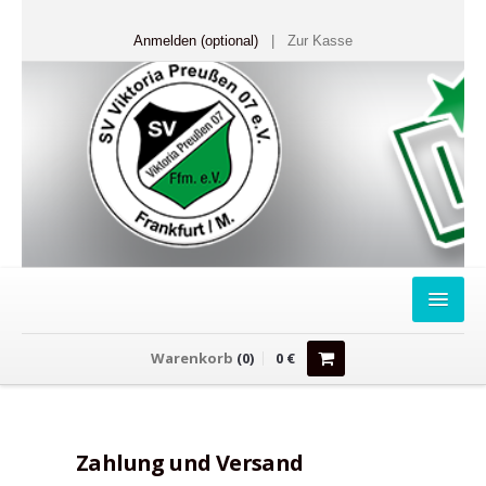
Anmelden (optional)
|
Zur Kasse
HOME
Warenkorb
(
0
)
0
€
FANSHOP
Sweater
Zahlung und Versand
T-Shirts