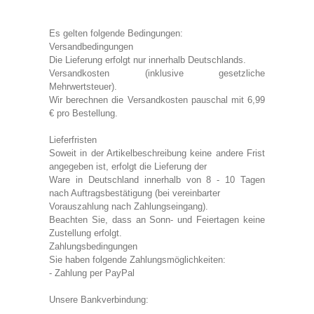
Hoodies
Es gelten folgende Bedingungen:
Gläser & Tassen & Krüge
Versandbedingungen
Kochen & Grillen
Die Lieferung erfolgt nur innerhalb Deutschlands.
Versandkosten (inklusive gesetzliche
Mehrwertsteuer).
Aufkleber & Handys & Mousepads
Wir berechnen die Versandkosten pauschal mit 6,99
Taschen
€ pro Bestellung.
Polo`s & Hemden
Lieferfristen
Soweit in der Artikelbeschreibung keine andere Frist
Wimpel & Fanschal & Schirme
angegeben ist, erfolgt die Lieferung der
Kappen & Mützen
Ware in Deutschland innerhalb von 8 - 10 Tagen
nach Auftragsbestätigung (bei vereinbarter
Alles fürs Bad
Vorauszahlung nach Zahlungseingang).
Beachten Sie, dass an Sonn- und Feiertagen keine
Leinwände und Kissen
Zustellung erfolgt.
Zahlungsbedingungen
Alles für die Kids
Sie haben folgende Zahlungsmöglichkeiten:
Jacken
- Zahlung per PayPal
Long Sleeve & Tank Top
Unsere Bankverbindung: