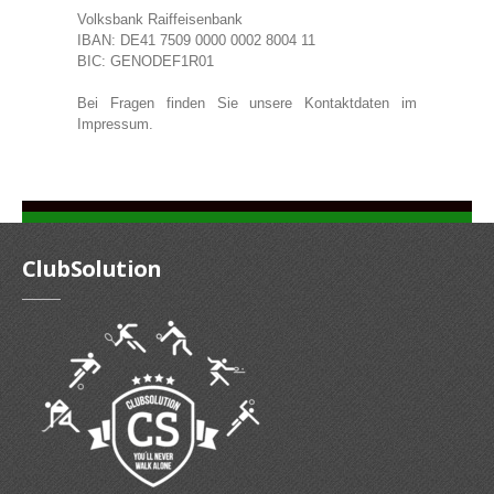
Gutscheine
Volksbank Raiffeisenbank
IBAN: DE41 7509 0000 0002 8004 11
Jogging & Shorts
BIC: GENODEF1R01
Bei Fragen finden Sie unsere Kontaktdaten im
Impressum.
GOODING
KONFIGURATOR
ClubSolution